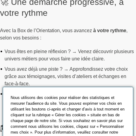
🚀 Une démarche progressive, à
votre rythme
Avec la Box de l’Orientation, vous avancez
à votre rythme
,
selon vos besoins :
Vous êtes en pleine réflexion ? → Venez découvrir plusieurs
univers métiers pour vous faire une idée claire.
Vous avez déjà une piste ? → Approfondissez votre choix
grâce aux témoignages, visites d’ateliers et échanges en
face-à-face.
Vous êtes prêt à vous lancer ? → Bénéficiez d’un
Nous utilisons des cookies pour réaliser des statistiques et
accompagnement pour trouver la bonne formation et, le cas
mesurer l'audience du site. Vous pouvez exprimer vos choix en
échéant, votre entreprise d’accueil.
utilisant les boutons ci-après et changer d’avis à tout moment en
cliquant sur la rubrique « Gérer les cookies » située en bas de
chaque page de notre site. Si vous souhaitez en savoir plus sur
🎓 Un tremplin vers une formation
comment nous utilisons les cookies, cliquez sur « Personnaliser
mes choix ». Pour plus d’information, veuillez consulter notre