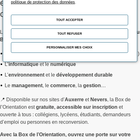
et un métier qui vous
politique de protection des données
.
correspondent
TOUT ACCEPTER
Le Pôle Formation 58-89, c’est
+ de 50 formations du CAP au
TOUT REFUSER
Bac +5
, dans des secteurs porteurs comme :
PERSONNALISER MES CHOIX
L’
industrie
(maintenance, usinage, soudure, automatisme…)
L’
informatique
et le
numérique
L’
environnement
et le
développement durable
Le
management
, le
commerce
, la
gestion
…
📍 Disponible sur nos sites d’
Auxerre
et
Nevers
, la Box de
l’Orientation est
gratuite, accessible sur inscription
et
ouverte à tous : collégiens, lycéens, étudiants, demandeurs
d’emploi ou personnes en reconversion.
Avec la Box de l’Orientation, ouvrez une porte sur votre