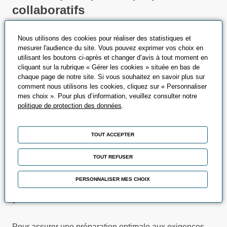
collaboratifs
Nous utilisons des cookies pour réaliser des statistiques et
Nous croyons au « learning by doing », c’est-à-dire
mesurer l'audience du site. Vous pouvez exprimer vos choix en
l’apprentissage par l’action. Nos ateliers pratiques et
utilisant les boutons ci-après et changer d’avis à tout moment en
projets collaboratifs sont conçus pour permettre aux
cliquant sur la rubrique « Gérer les cookies » située en bas de
étudiants d'appliquer les connaissances acquises en
chaque page de notre site. Si vous souhaitez en savoir plus sur
comment nous utilisons les cookies, cliquez sur « Personnaliser
formation à travers des projets réels ou simulés. Ces
mes choix ». Pour plus d’information, veuillez consulter notre
activités encouragent l’échange d’idées, la créativité, et
politique de protection des données
.
l'esprit d’équipe, tout en permettant aux apprenants de
développer des compétences transversales, telles que
TOUT ACCEPTER
la gestion de projet, la communication, et la résolution
de problèmes.
TOUT REFUSER
Outils de gestion et logiciels
PERSONNALISER MES CHOIX
professionnels
Pour assurer une préparation optimale aux exigences